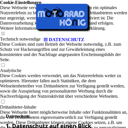
Cookie-Einstellungen
Diese Webseite verwendet Cookies, um Besuchern ein optimales
Nutzererlebnis zu bieten. Bestimmte Inhalte von Drittanbietern werden
nur angezeigt, wenn die entsprechende Option aktiviert ist. Die
Datenverarbeitung kann dann auch in einem Drittland erfolgen.
Weitere Informationen hierzu in der Datenschutzerklärung.
Technisch notwendige
DATENSCHUTZ
Diese Cookies sind zum Betrieb der Webseite notwendig, z.B. zum
Schutz vor Hackerangriffen und zur Gewährleistung eines
konsistenten und der Nachfrage angepassten Erscheinungsbilds der
Seite.
Analytische
Diese Cookies werden verwendet, um das Nutzererlebnis weiter zu
optimieren. Hierunter fallen auch Statistiken, die dem
Webseitenbetreiber von Drittanbietern zur Verfügung gestellt werden,
sowie die Ausspielung von personalisierter Werbung durch die
Nachverfolgung der Nutzeraktivität über verschiedene Webseiten.
Drittanbieter-Inhalte
Diese Webseite bietet möglicherweise Inhalte oder Funktionalitäten an,
Datenschutz
die von Drittanbietern eigenverantwortlich zur Verfügung gestellt
werden. Diese Drittanbieter können eigene Cookies setzen, z.B. um
1. Datenschutz auf einen Blick
die Nutzeraktivität zu verfolgen oder ihre Angebote zu personalisieren