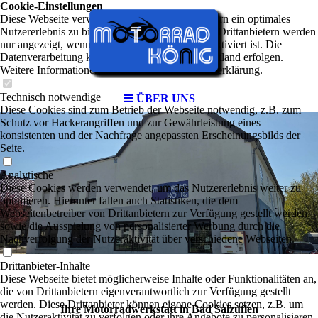
Cookie-Einstellungen
Diese Webseite verwendet Cookies, um Besuchern ein optimales
Nutzererlebnis zu bieten. Bestimmte Inhalte von Drittanbietern werden
nur angezeigt, wenn die entsprechende Option aktiviert ist. Die
Datenverarbeitung kann dann auch in einem Drittland erfolgen.
Weitere Informationen hierzu in der Datenschutzerklärung.
Technisch notwendige
ÜBER UNS
Diese Cookies sind zum Betrieb der Webseite notwendig, z.B. zum
Schutz vor Hackerangriffen und zur Gewährleistung eines
konsistenten und der Nachfrage angepassten Erscheinungsbilds der
Seite.
Analytische
Diese Cookies werden verwendet, um das Nutzererlebnis weiter zu
optimieren. Hierunter fallen auch Statistiken, die dem
Webseitenbetreiber von Drittanbietern zur Verfügung gestellt werden,
sowie die Ausspielung von personalisierter Werbung durch die
Nachverfolgung der Nutzeraktivität über verschiedene Webseiten.
Drittanbieter-Inhalte
Diese Webseite bietet möglicherweise Inhalte oder Funktionalitäten an,
die von Drittanbietern eigenverantwortlich zur Verfügung gestellt
werden. Diese Drittanbieter können eigene Cookies setzen, z.B. um
Ihre Motorradwerkstatt in Bad Salzuflen
die Nutzeraktivität zu verfolgen oder ihre Angebote zu personalisieren